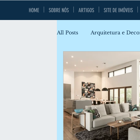
HOME
SOBRE NÓS
ARTIGOS
SITE DE IMÓVEIS
All Posts
Arquitetura e Deco
Locais e Lazer
Gerenc
Financiamento Imobiliário