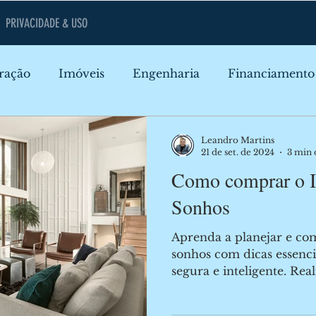
PRIVACIDADE & USO
ração
Imóveis
Engenharia
Financiamento
iamento
Construção
Gestão de Obras
Merc
Leandro Martins
21 de set. de 2024
3 min 
Como comprar o I
Casas e Apartamentos
Impostos
Sonhos
Aprenda a planejar e co
sonhos com dicas essenc
segura e inteligente. Rea