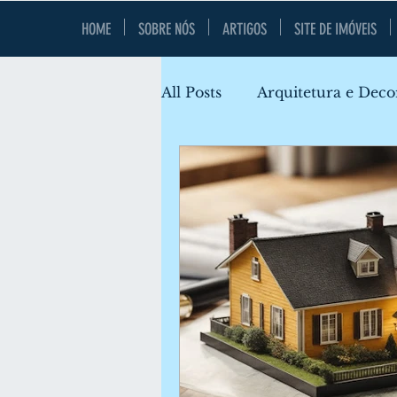
HOME
SOBRE NÓS
ARTIGOS
SITE DE IMÓVEIS
All Posts
Arquitetura e Deco
Locais e Lazer
Gerenc
Financiamento Imobiliário