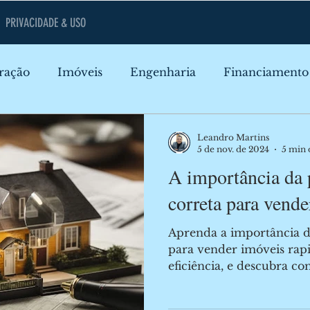
PRIVACIDADE & USO
ração
Imóveis
Engenharia
Financiamento
iamento
Construção
Gestão de Obras
Merc
Leandro Martins
5 de nov. de 2024
5 min 
A importância da 
Casas e Apartamentos
Impostos
correta para vende
Aprenda a importância da
para vender imóveis ra
eficiência, e descubra c
ajudar.