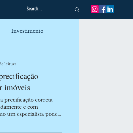
Log In
Investimento
ado Imobiliário
de leitura
precificação
r imóveis
 precificação correta
pidamente e com
omo um especialista pode