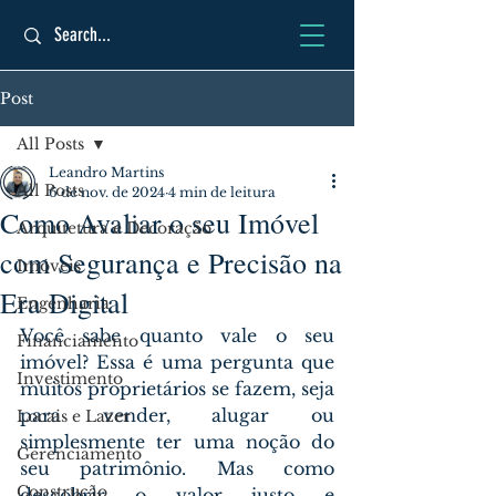
Post
All Posts
Leandro Martins
All Posts
6 de nov. de 2024
4 min de leitura
Como Avaliar o seu Imóvel
Arquitetura e Decoração
com Segurança e Precisão na
Imóveis
Era Digital
Engenharia
Você sabe quanto vale o seu 
Financiamento
imóvel? Essa é uma pergunta que 
Investimento
muitos proprietários se fazem, seja 
para vender, alugar ou 
Locais e Lazer
simplesmente ter uma noção do 
Gerenciamento
seu patrimônio. Mas como 
Construção
descobrir o valor justo e 