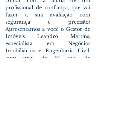
contar com a ajuda de um 
profissional de confiança, que vai 
fazer a sua avaliação com 
segurança e precisão? 
Apresentamos a você o Gestor de 
Imóveis Leandro Martins, 
especialista em Negócios 
Imobiliários e Engenharia Civil, 
com mais de 10 anos de 
experiência no mercado.
Leandro Martins é um corretor de 
imóveis que se destaca pela sua 
competência, pela sua integridade 
e pela sua excelência. Ele utiliza as 
melhores ferramentas e 
metodologias para realizar as suas 
avaliações, seguindo 
rigorosamente as normas do 